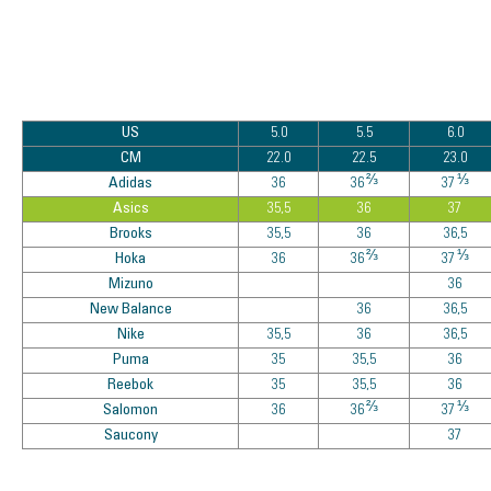
US
5.0
5.5
6.0
CM
22.0
22.5
23.0
⅔
⅓
Adidas
36
36
37
Asics
35,5
36
37
Brooks
35,5
36
36,5
⅔
⅓
Hoka
36
36
37
Mizuno
36
New Balance
36
36,5
Nike
35,5
36
36,5
Puma
35
35,5
36
Reebok
35
35,5
36
⅔
⅓
Salomon
36
36
37
Saucony
37