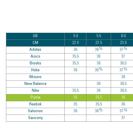
US
5.0
5.5
6.0
CM
22.0
22.5
23.0
⅔
⅓
Adidas
36
36
37
Asics
35,5
36
37
Brooks
35,5
36
36,5
⅔
⅓
Hoka
36
36
37
Mizuno
36
New Balance
36
36,5
Nike
35,5
36
36,5
Puma
35
35,5
36
Reebok
35
35,5
36
⅔
⅓
Salomon
36
36
37
Saucony
37