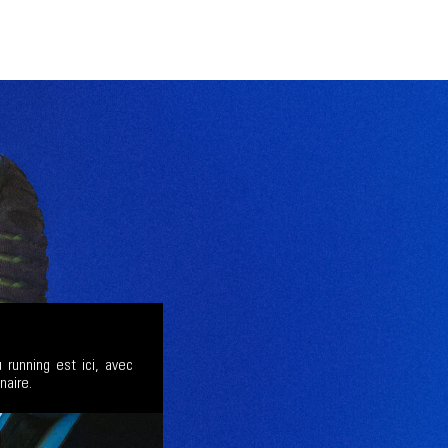
 running est ici, avec
naire.