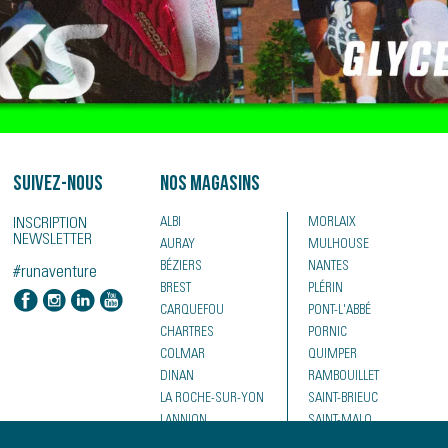
Suivez-nous
Nos magasins
INSCRIPTION
ALBI
MORLAIX
NEWSLETTER
AURAY
MULHOUSE
BÉZIERS
NANTES
#runaventure
BREST
PLÉRIN
CARQUEFOU
PONT-L'ABBÉ
CHARTRES
PORNIC
COLMAR
QUIMPER
DINAN
RAMBOUILLET
LA ROCHE-SUR-YON
SAINT-BRIEUC
LANNION
SAINT-MALO
LE MANS
SAINTES