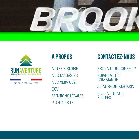
À propos
Contactez-nous
NOTRE HISTOIRE
BESOIN D'UN CONSEIL ?
NOS MAGASINS
SUIVRE VOTRE
COMMANDE
NOS SERVICES
JOINDRE UN MAGASIN
CGV
REJOINDRE NOS
MENTIONS LÉGALES
ÉQUIPES
PLAN DU SITE