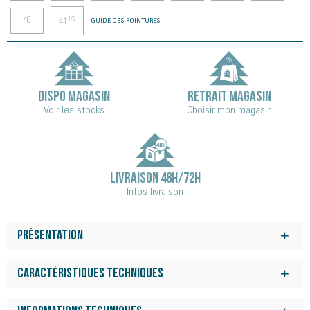
40
1/3
41
GUIDE DES POINTURES
DISPO MAGASIN
RETRAIT MAGASIN
Voir les stocks
Choisir mon magasin
LIVRAISON 48H/72H
Infos livraison
Présentation
Réalisée avec une tige épurée et une semelle extérieure
ultrarésistante, cette chaussure redéfinit les codes du running
Caractéristiques techniques
au quotidien.
Conçue pour sublimer votre run quotidien, la Skyflow associe