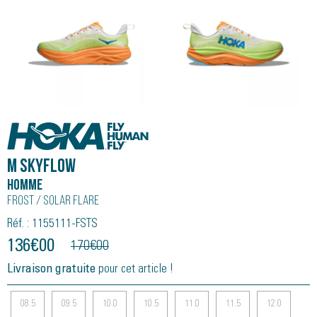
Hoka
M Skyflow
Homme
Frost / Solar Flare
Réf. : 1155111-FSTS
136
€
00
170
€
00
Livraison gratuite
pour cet article !
08.5
09.5
10.0
10.5
11.0
11.5
12.0