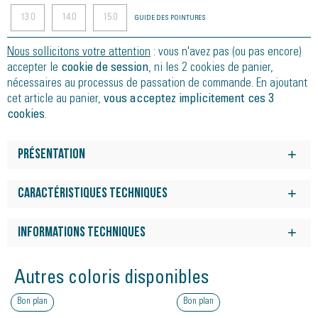
13.0
14.0
15.0
GUIDE DES POINTURES
Nous sollicitons votre attention
: vous n'avez pas (ou pas encore)
accepter le
cookie de session
, ni les 2 cookies de panier,
nécessaires au processus de passation de commande. En ajoutant
cet article au panier,
vous acceptez implicitement ces 3
cookies
.
Présentation
La MIZUNO WAVE PLATE améliore la propulsion avant tout en
permettant un transfert de poids en douceur.
Caractéristiques techniques
Bénéficiez d'un retour d'énergie exceptionnel à chaque foulée
avec cette chaussure technique dotée des technologies
Informations techniques
emblématiques Mizuno. La technologie innovante MIZUNO
Poids :
280 g
ENERZY NXT au niveau du renfort talon permet un incroyable
Autres coloris disponibles
retour d'énergie tout en préservant un niveau de légèreté et
Surface :
Route, Chemin
de souplesse incroyable. La technologie MIZUNO ENERZY
Bon plan
Bon plan
Drop :
12 mm
FOAM intégrée dans la partie supérieure de la semelle