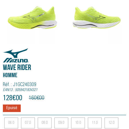
Mizuno
Wave Rider
Homme
Réf. : J1GC240309
EAN13 : 5059431834321
128
€
00
160
€
00
Epuisé
06.0
07.0
08.0
09.0
10.0
11.0
12.0