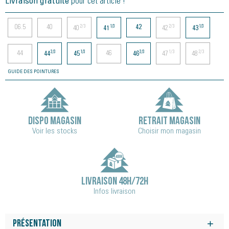
Livraison gratuite
pour cet article !
06.5
40
42
2/3
1/3
2/3
1/3
40
41
42
43
44
46
2/3
1/3
2/3
1/3
2/3
44
45
46
47
48
GUIDE DES POINTURES
DISPO MAGASIN
RETRAIT MAGASIN
Voir les stocks
Choisir mon magasin
LIVRAISON 48H/72H
Infos livraison
Présentation