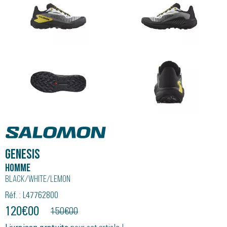
Salomon
GENESIS
Homme
Black/white/lemon
Réf. : L47762800
120
€
00
150
€
00