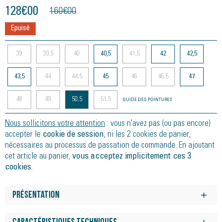
128
€
00
160
€
00
Epuisé
39
39,5
40
40,5
41,5
42
42,5
43,5
44
44,5
45
46
46,5
47
48
49
50,5
51,5
GUIDE DES POINTURES
Nous sollicitons votre attention
: vous n'avez pas (ou pas encore)
accepter le
cookie de session
, ni les 2 cookies de panier,
nécessaires au processus de passation de commande. En ajoutant
cet article au panier,
vous acceptez implicitement ces 3
cookies
.
Présentation
Technologie GEL : Equipée de la technologie GEL d'ASICS, la
semelle intermédiaire offre un excellent amorti qui absorbe