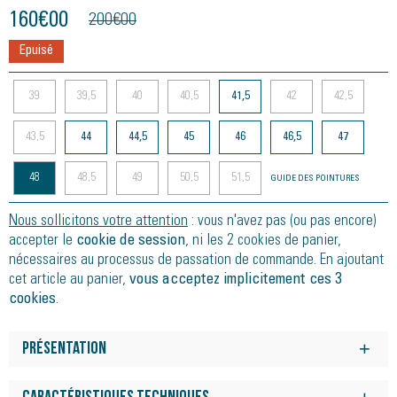
160
€
00
200
€
00
Epuisé
39
39,5
40
40,5
41,5
42
42,5
43,5
44
44,5
45
46
46,5
47
48
48,5
49
50,5
51,5
GUIDE DES POINTURES
Nous sollicitons votre attention
: vous n'avez pas (ou pas encore)
accepter le
cookie de session
, ni les 2 cookies de panier,
nécessaires au processus de passation de commande. En ajoutant
cet article au panier,
vous acceptez implicitement ces 3
cookies
.
Présentation
L'association de la technologie PureGEL et de notre mousse FF
BLAST PLUS ECO unique dans la chaussure offre un confort