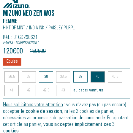
MIZUNO NEO ZEN WOS
Femme
Hint Of Mint / India Ink / Paisley Purpl
Réf. : J1GD258621
EAN13 : 5059882526561
120
€
00
150
€
00
Epuisé
36,5
37
38
38,5
39
40
40,5
41
42
42,5
43
GUIDE DES POINTURES
Nous sollicitons votre attention
: vous n'avez pas (ou pas encore)
accepter le
cookie de session
, ni les 2 cookies de panier,
nécessaires au processus de passation de commande. En ajoutant
cet article au panier,
vous acceptez implicitement ces 3
cookies
.