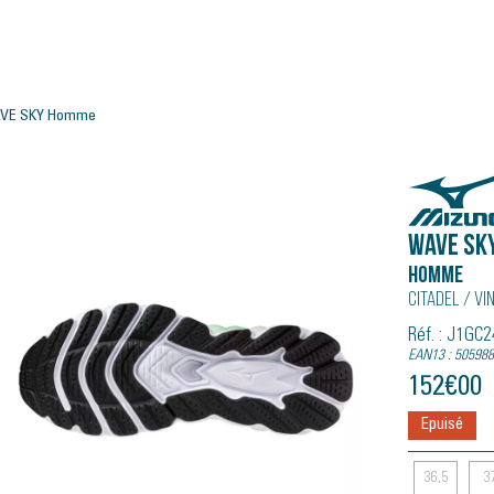
AVE SKY Homme
Mizuno
WAVE SK
Homme
Citadel / Vi
Réf. : J1GC
EAN13 : 50598
152
€
00
Epuisé
36,5
3