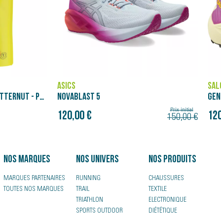
ASICS
SAL
PATATES DOUCES COURGE BUTTERNUT - PURÉE NÄAK ULTRA ENERGY™ (90G)
NOVABLAST 5
GEN
Prix initial
120,00 €
120
150,00 €
Nos marques
Nos univers
Nos produits
MARQUES PARTENAIRES
RUNNING
CHAUSSURES
TOUTES NOS MARQUES
TRAIL
TEXTILE
TRIATHLON
ELECTRONIQUE
SPORTS OUTDOOR
DIÉTÉTIQUE