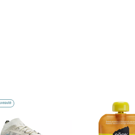
uveauté