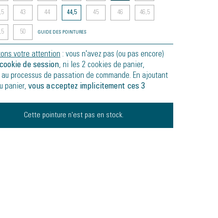
,5
43
44
44,5
45
46
46,5
,5
50
GUIDE DES POINTURES
tons votre attention
: vous n'avez pas (ou pas encore)
cookie de session
, ni les 2 cookies de panier,
 au processus de passation de commande. En ajoutant
au panier,
vous acceptez implicitement ces 3
Cette pointure n'est pas en stock.