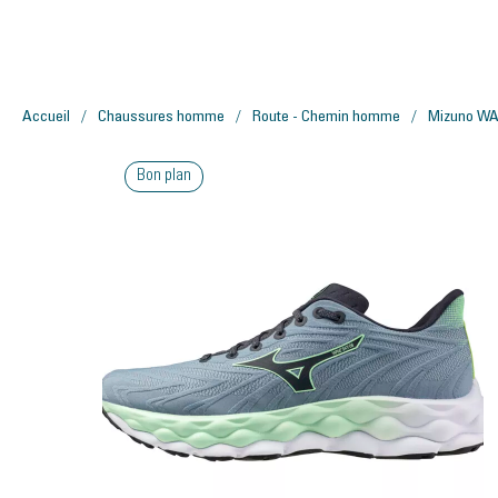
Accueil
Chaussures homme
Route - Chemin homme
Mizuno W
Bon plan