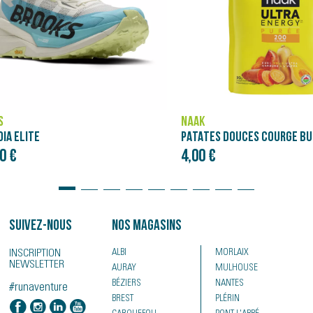
S
NÄAK
IA ELITE
0 €
4,00 €
Suivez-nous
Nos magasins
INSCRIPTION
ALBI
MORLAIX
NEWSLETTER
AURAY
MULHOUSE
BÉZIERS
NANTES
#runaventure
BREST
PLÉRIN