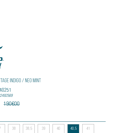
Y
ntage Indigo / Neo Mint
240251
82492569
190
€
00
7
38
38,5
39
40
40,5
41