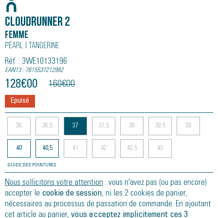
Cloudrunner 2
Femme
Pearl | Tangerine
Réf. : 3WE10133196
EAN13 : 7615537212982
128
€
00
160
€
00
Epuisé
36
36,5
37
37,5
38
38,5
39
40
40,5
41
42
42,5
43
GUIDE DES POINTURES
Nous sollicitons votre attention
: vous n'avez pas (ou pas encore)
accepter le
cookie de session
, ni les 2 cookies de panier,
nécessaires au processus de passation de commande. En ajoutant
cet article au panier,
vous acceptez implicitement ces 3