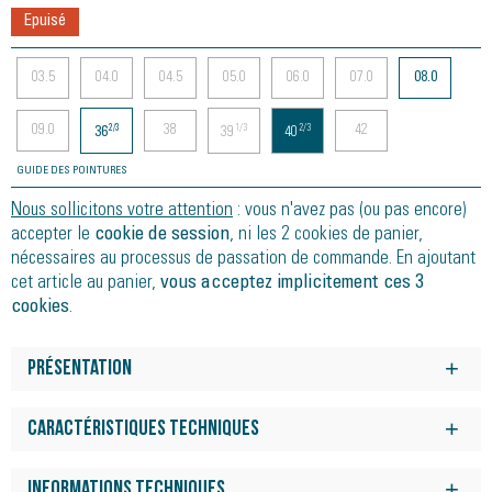
Epuisé
03.5
04.0
04.5
05.0
06.0
07.0
08.0
09.0
38
42
2/3
1/3
2/3
36
39
40
GUIDE DES POINTURES
Nous sollicitons votre attention
: vous n'avez pas (ou pas encore)
accepter le
cookie de session
, ni les 2 cookies de panier,
nécessaires au processus de passation de commande. En ajoutant
cet article au panier,
vous acceptez implicitement ces 3
cookies
.
Présentation
Notre mousse Energy Foam Evo offre une association idéale
d'amorti pour l'absorption des chocs des réceptions et un
Caractéristiques techniques
rebond dynamique et energique pour des foulées plus
Inspirée de la route et adaptée au gravier.
réactives.
Informations techniques