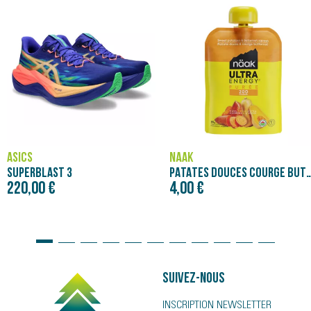
ASICS
NÄAK
SUPERBLAST 3
PATATES DOUCES COURGE BUTTERNUT - PURÉE NÄAK
220,00 €
4,00 €
Suivez-nous
INSCRIPTION NEWSLETTER