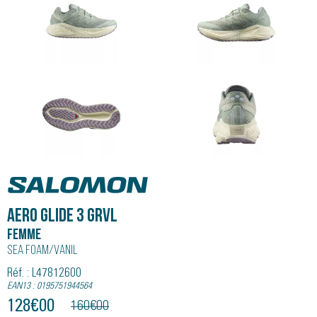
Salomon
AERO GLIDE 3 GRVL
Femme
Sea Foam/vanil
Réf. : L47812600
EAN13 : 0195751944564
128
€
00
160
€
00