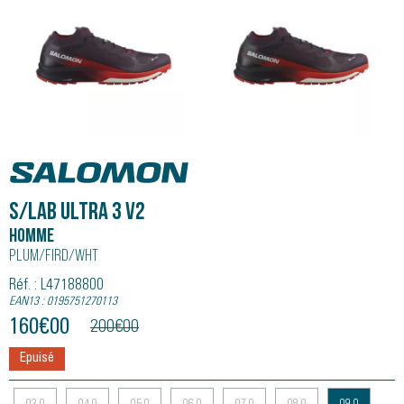
Salomon
S/LAB ULTRA 3 V2
Homme
Plum/fird/wht
Réf. : L47188800
EAN13 : 0195751270113
160
€
00
200
€
00
Epuisé