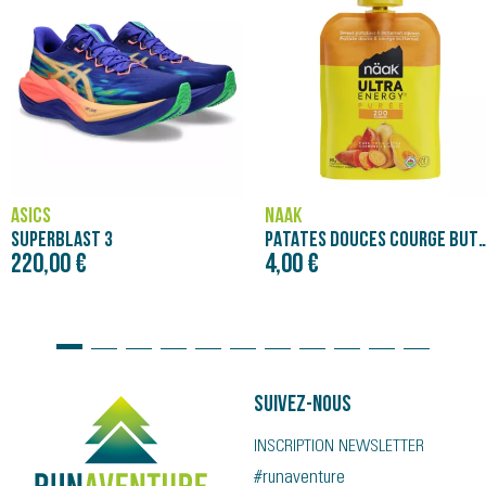
ASICS
NÄAK
SUPERBLAST 3
PATATES DOUCES COURGE BUTTERNUT - PURÉE NÄAK
220,00 €
4,00 €
Suivez-nous
INSCRIPTION NEWSLETTER
#runaventure