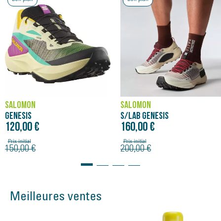
Drop :
8 mm
SALOMON
SALOMON
GENESIS
S/LAB GENESIS
120,00 €
160,00 €
Prix initial
Prix initial
150,00 €
200,00 €
Meilleures ventes