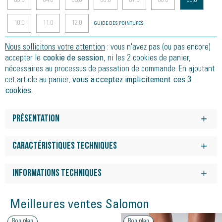
03.0
04.0
05.0
06.0
07.0
08.0
09.0
10.0
11.0
12.0
GUIDE DES POINTURES
Nous sollicitons votre attention
: vous n'avez pas (ou pas encore)
accepter le
cookie de session
, ni les 2 cookies de panier,
nécessaires au processus de passation de commande. En ajoutant
cet article au panier,
vous acceptez implicitement ces 3
cookies
.
Présentation
Le nouveau mesh Matryx® est respirant et ultrarésistant pour
un fit durable semblable à celui d'une chaussette. La semelle
Caractéristiques techniques
offre toujours un excellent amorti, tandis que la semelle
Pour tous les passionnés de la S/LAB ULTRA 3, nous avons
externe Contagrip® permet d'enchaîner les kilomètres.
conservé ce qui fait de cette chaussure un best-seller en
Informations techniques
matière de fit, de confort et de déroulé longue distance, mais
Poids :
260 g
nous avons réactualisé la tige pour réduire son poids de 10
Meilleures ventes Salomon
%.
Surface :
Chemin, Trail
Bon plan
Bon plan