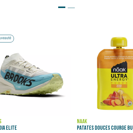
Bon plan
ASICS
PATATES DOUCES COURGE BUTTERNUT - PURÉE NÄAK ULTRA ENERGY™ (90G)
NOVABLAST 5