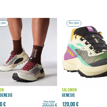
 plan
Bon plan
ON
SALOMON
IS
GENESIS
Prix initial
0 €
120,00 €
150,00 €