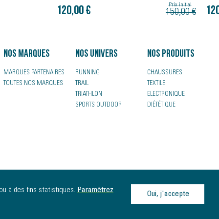
180
Prix initial
Prix initial
120,00 €
150,00 €
150,00 €
Nos marques
Nos univers
Nos produits
MARQUES PARTENAIRES
RUNNING
CHAUSSURES
TOUTES NOS MARQUES
TRAIL
TEXTILE
TRIATHLON
ELECTRONIQUE
SPORTS OUTDOOR
DIÉTÉTIQUE
ou à des fins statistiques.
Paramétrez
Oui, j'accepte