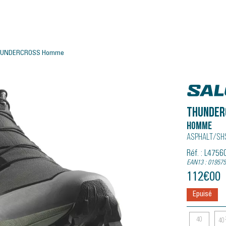
HUNDERCROSS Homme
Salomo
THUNDER
Homme
Asphalt/sh
Réf. : L475
EAN13 : 01957
112
€
00
Epuisé
40
40