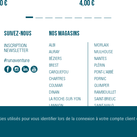
€
120,00 €
Suivez-nous
Nos magasins
INSCRIPTION
ALBI
MORLAIX
NEWSLETTER
AURAY
MULHOUSE
BÉZIERS
NANTES
#runaventure
BREST
PLÉRIN
CARQUEFOU
PONT-L'ABBÉ
CHARTRES
PORNIC
COLMAR
QUIMPER
DINAN
RAMBOUILLET
LA ROCHE-SUR-YON
SAINT-BRIEUC
LANNION
SAINT-MALO
LE MANS
SAINTES
es utilisés pour vous identifier lors de la connexion à votre compte client 
LORIENT
VALENCIENNES