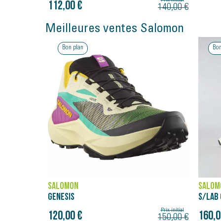
Prix initial
112,00 €
140,00 €
Meilleures ventes Salomon
Bon plan
Bon
SALOMON
SALOM
S/LAB GENESIS
GENES
Prix initial
Prix initial
160,00 €
120,0
150,00 €
200,00 €