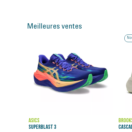
Meilleures ventes
Nouveauté
BROOKS
NÄAK
CASCADIA ELITE