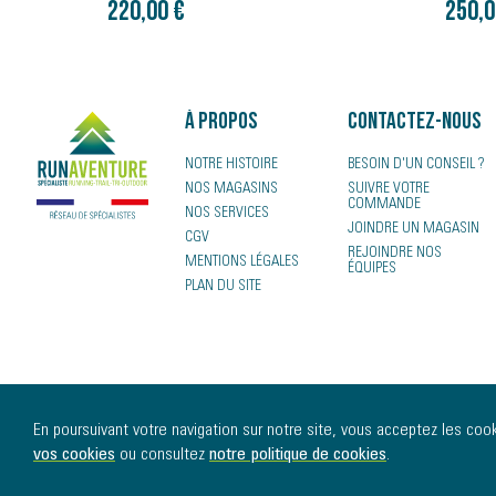
250,00 €
4,00 
À propos
Contactez-nous
NOTRE HISTOIRE
BESOIN D'UN CONSEIL ?
NOS MAGASINS
SUIVRE VOTRE
COMMANDE
NOS SERVICES
JOINDRE UN MAGASIN
CGV
REJOINDRE NOS
MENTIONS LÉGALES
ÉQUIPES
PLAN DU SITE
En poursuivant votre navigation sur notre site, vous acceptez les cooki
vos cookies
ou consultez
notre politique de cookies
.