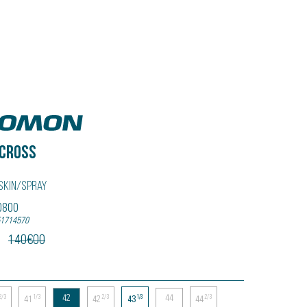
n
CROSS
skin/spray
60800
51714570
140
€
00
42
44
2/3
1/3
2/3
1/3
2/3
41
42
43
44