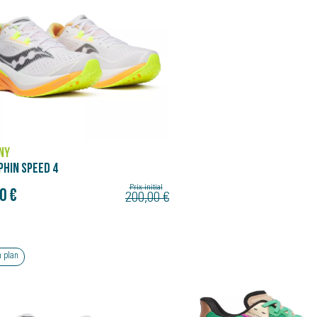
NY
HIN SPEED 4
Prix initial
0 €
200,00 €