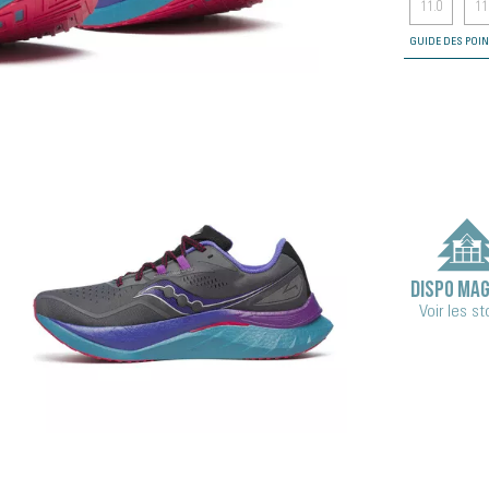
11.0
11
GUIDE DES POI
DISPO MAG
Voir les s