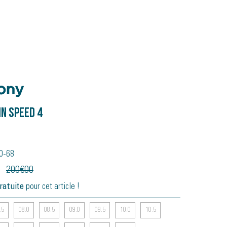
n Speed 4
40-68
200
€
00
ratuite
pour cet article !
.5
08.0
08.5
09.0
09.5
10.0
10.5