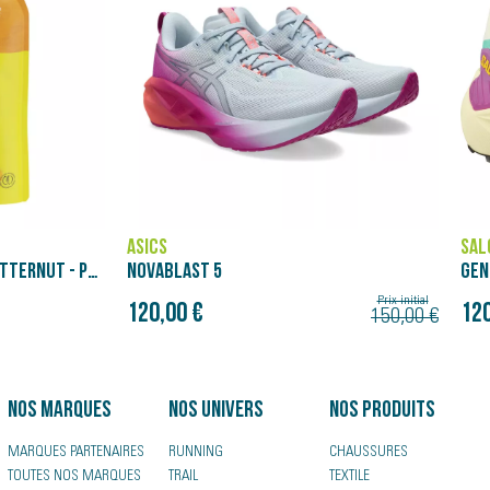
SALOMON
BRO
GENESIS
GLY
180
Prix initial
Prix initial
120,00 €
150,00 €
150,00 €
Nos marques
Nos univers
Nos produits
MARQUES PARTENAIRES
RUNNING
CHAUSSURES
TOUTES NOS MARQUES
TRAIL
TEXTILE