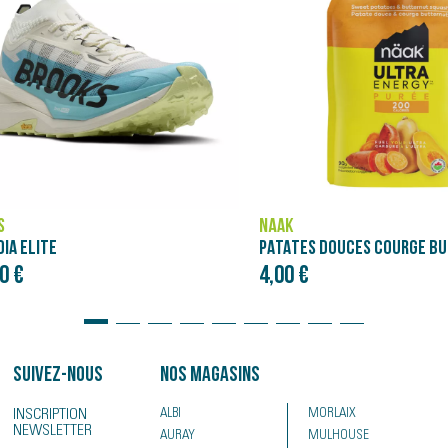
ASICS
PATATES DOUCES COURGE BUTTERNUT - PURÉE NÄAK ULTRA ENERGY™ (90G)
NOVABLAST 5
€
120,00 €
Suivez-nous
Nos magasins
INSCRIPTION
ALBI
MORLAIX
NEWSLETTER
AURAY
MULHOUSE