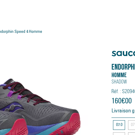
ndorphin Speed 4 Homme
Saucony
Endorphi
Homme
Shadow
Réf. : S209
160
€
00
Livraison g
07.0
07