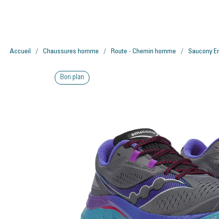
Accueil
Chaussures homme
Route - Chemin homme
Saucony E
Bon plan