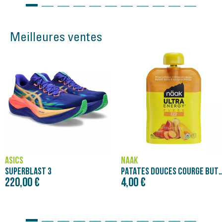
Meilleures ventes
ASICS
NÄAK
SUPERBLAST 3
PATATES DOUCES COURGE BUTTERNUT - PURÉE NÄAK
220,00 €
4,00 €