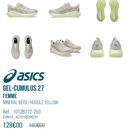
Asics
GEL-CUMULUS 27
Femme
Mineral Beige/huddle Yellow
Réf. : 1012B772-250
EAN13 : 4570158208291
128
€
00
160
€
00