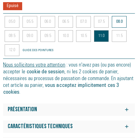
Epuisé
05.0
05.5
06.0
06.5
07.0
07.5
08.0
08.5
09.0
09.5
10.0
10.5
11.0
11.5
12.0
GUIDE DES POINTURES
Nous sollicitons votre attention
: vous n'avez pas (ou pas encore)
accepter le
cookie de session
, ni les 2 cookies de panier,
nécessaires au processus de passation de commande. En ajoutant
cet article au panier,
vous acceptez implicitement ces 3
cookies
.
Présentation
Technologie GEL : Equipée de la technologie GEL d'ASICS, la
semelle intermédiaire offre un excellent amorti qui absorbe
Caractéristiques techniques
les chocs à chaque foulée, assurant ainsi un confort optimal,
Découvrez la ASICS GEL-CUMULUS 27, la chaussure de