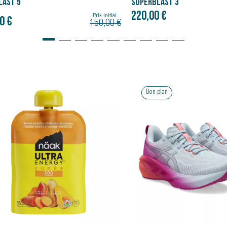
BLAST 3
GEL-NIMBUS 27
0 €
160,00 €
 plan
Bon plan