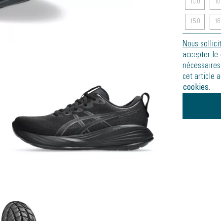
10.0
10
15.0
16
Nous sollici
accepter le
nécessaires
cet article 
cookies
.