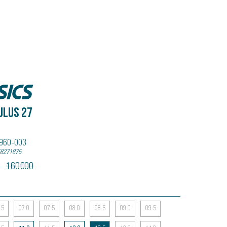
ULUS 27
B960-003
58271875
160
€
00
.5
07.0
07.5
08.0
08.5
09.0
09.5