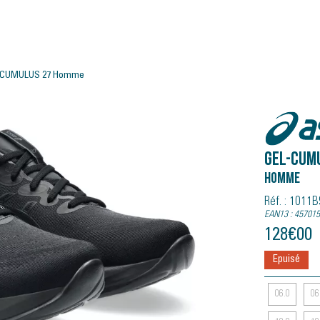
-CUMULUS 27 Homme
Asics
GEL-CUM
Homme
Réf. : 1011
EAN13 : 45701
128
€
00
Epuisé
06.0
06