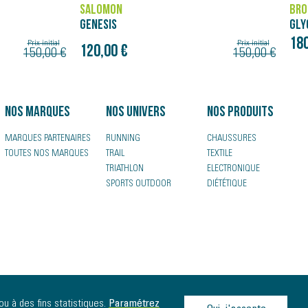
BROOKS
ASI
GLYCERIN 23
SUP
180,00 €
220
Prix initial
150,00 €
Nos marques
Nos univers
Nos produits
MARQUES PARTENAIRES
RUNNING
CHAUSSURES
TOUTES NOS MARQUES
TRAIL
TEXTILE
TRIATHLON
ELECTRONIQUE
SPORTS OUTDOOR
DIÉTÉTIQUE
ou à des fins statistiques.
Paramétrez