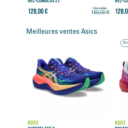
GEL-CUMULUS 27
GEL-C
Prix initial
Prix initial
128,00 €
128,0
160,00 €
160,00 €
Meilleures ventes Asics
Bon plan
ASICS
ASICS