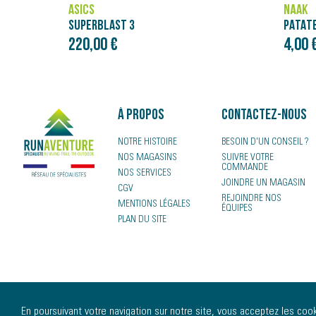
NÄAK
ASICS
PATATES DOUCES COURGE BUTTERNUT - PURÉE NÄAK ULTRA ENERGY™ (90G)
NOVAB
4,00 €
120,0
À propos
Contactez-nous
NOTRE HISTOIRE
BESOIN D'UN CONSEIL ?
NOS MAGASINS
SUIVRE VOTRE
COMMANDE
NOS SERVICES
JOINDRE UN MAGASIN
CGV
REJOINDRE NOS
MENTIONS LÉGALES
ÉQUIPES
PLAN DU SITE
En poursuivant votre navigation sur notre site, vous acceptez les cooki