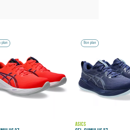
 plan
Bon plan
ASICS