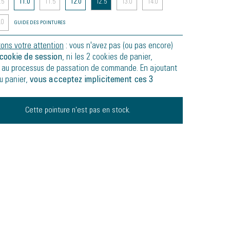
.5
11.0
11.5
12.0
12.5
13.0
14.0
.0
GUIDE DES POINTURES
tons votre attention
: vous n'avez pas (ou pas encore)
cookie de session
, ni les 2 cookies de panier,
 au processus de passation de commande. En ajoutant
au panier,
vous acceptez implicitement ces 3
Cette pointure n'est pas en stock.