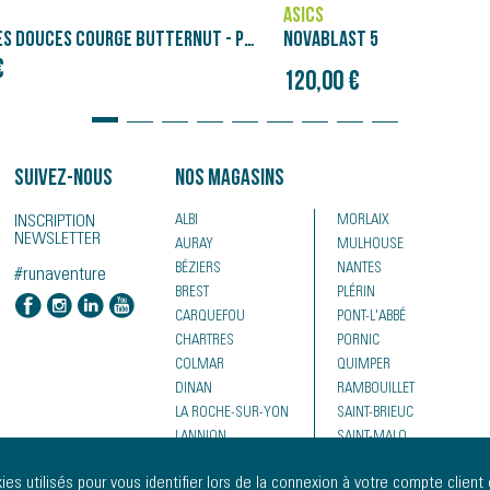
SALOMON
LAST 5
GENESIS
Prix initial
0 €
120,00 €
150,00 €
Suivez-nous
Nos magasins
INSCRIPTION
ALBI
MORLAIX
NEWSLETTER
AURAY
MULHOUSE
BÉZIERS
NANTES
#runaventure
BREST
PLÉRIN
CARQUEFOU
PONT-L'ABBÉ
CHARTRES
PORNIC
COLMAR
QUIMPER
DINAN
RAMBOUILLET
LA ROCHE-SUR-YON
SAINT-BRIEUC
LANNION
SAINT-MALO
LE MANS
SAINTES
es utilisés pour vous identifier lors de la connexion à votre compte client 
LORIENT
VALENCIENNES