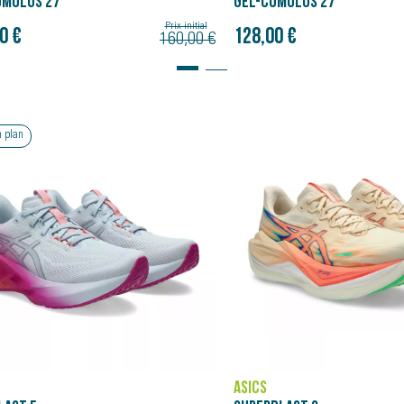
UMULUS 27
GEL-CUMULUS 27
Prix initial
0 €
128,00 €
160,00 €
Bon plan
ASICS