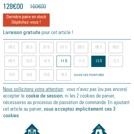
128
€
00
160
€
00
Dernière paire en stock
Dépêchez-vous !
Livraison gratuite
pour cet article !
06.0
06.5
07.0
07.5
08.0
08.5
09.0
09.5
10.0
10.5
11.0
11.5
12.0
12.5
13.0
14.0
15.0
16.0
GUIDE DES POINTURES
Nous sollicitons votre attention
: vous n'avez pas (ou pas encore)
accepter le
cookie de session
, ni les 2 cookies de panier,
nécessaires au processus de passation de commande. En ajoutant
cet article au panier,
vous acceptez implicitement ces 3
cookies
.