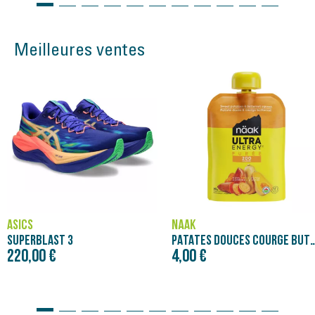
Meilleures ventes
ASICS
NÄAK
SUPERBLAST 3
PATATES DOUCES COURGE BUTTERNUT - PURÉE NÄAK
220,00 €
4,00 €