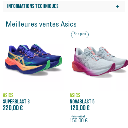
Informations techniques
Poids :
264 g
Meilleures ventes Asics
Surface :
Route, Chemin
Bon plan
Foulée :
Universelle
Drop :
8 mm
ASICS
ASICS
SUPERBLAST 3
NOVABLAST 5
220,00 €
120,00 €
Prix initial
150,00 €