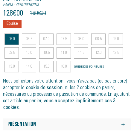
EAN13 : 4570158162043
128
€
00
160
€
00
Epuisé
06.0
06.5
07.0
07.5
08.0
08.5
09.0
09.5
10.0
10.5
11.0
11.5
12.0
12.5
13.0
14.0
15.0
16.0
GUIDE DES POINTURES
Nous sollicitons votre attention
: vous n'avez pas (ou pas encore)
accepter le
cookie de session
, ni les 2 cookies de panier,
nécessaires au processus de passation de commande. En ajoutant
cet article au panier,
vous acceptez implicitement ces 3
cookies
.
Présentation