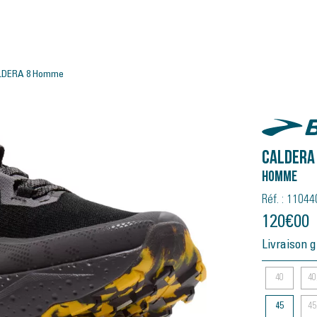
LDERA 8 Homme
Brooks
CALDERA
Homme
Réf. : 1104
120
€
00
Livraison g
40
40
45
45