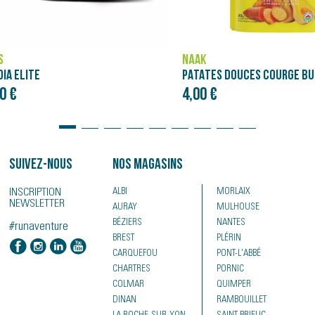
ASICS
PATATES DOUCES COURGE BUTTERNUT - PURÉE NÄAK ULTRA ENERGY™ (90G)
NOVABLAST 5
€
120,00 €
Suivez-nous
Nos magasins
INSCRIPTION
ALBI
MORLAIX
NEWSLETTER
AURAY
MULHOUSE
BÉZIERS
NANTES
#runaventure
BREST
PLÉRIN
CARQUEFOU
PONT-L'ABBÉ
CHARTRES
PORNIC
COLMAR
QUIMPER
DINAN
RAMBOUILLET