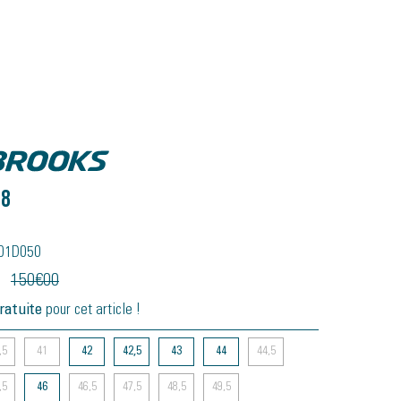
 8
401D050
150
€
00
ratuite
pour cet article !
,5
41
42
42,5
43
44
44,5
,5
46
46,5
47,5
48,5
49,5