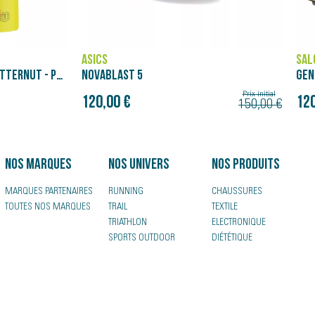
SALOMON
BRO
GENESIS
GLY
180
Prix initial
Prix initial
120,00 €
150,00 €
150,00 €
Nos marques
Nos univers
Nos produits
MARQUES PARTENAIRES
RUNNING
CHAUSSURES
TOUTES NOS MARQUES
TRAIL
TEXTILE
TRIATHLON
ELECTRONIQUE
SPORTS OUTDOOR
DIÉTÉTIQUE