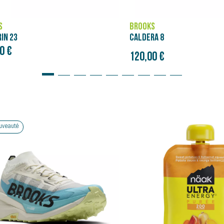
S
BROOKS
A 8
CASCADIA 19
Prix initial
0 €
120,00 €
150,00 €
Bon plan