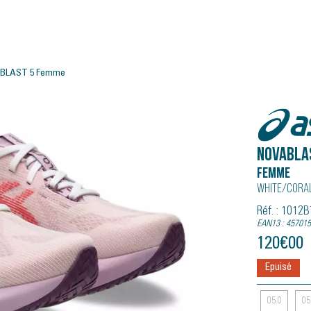
ABLAST 5 Femme
Asics
NOVABLA
Femme
White/cora
Réf. : 1012
EAN13 : 45701
120
€
00
Epuisé
05.0
05