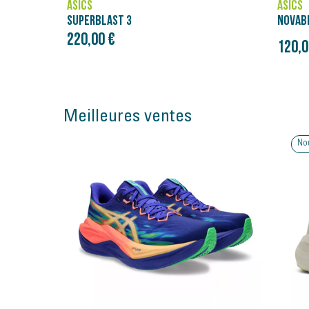
ASICS
ASICS
NOVABLAST 5
SUPER
220,0
Prix initial
120,00 €
150,00 €
Meilleures ventes
Nouveauté