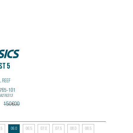
ST 5
l Reef
B765-101
58276313
150
€
00
.5
06.0
06.5
07.0
07.5
08.0
08.5