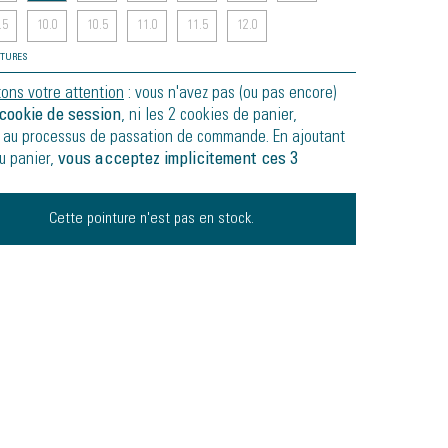
.5
10.0
10.5
11.0
11.5
12.0
NTURES
tons votre attention
: vous n'avez pas (ou pas encore)
cookie de session
, ni les 2 cookies de panier,
 au processus de passation de commande. En ajoutant
au panier,
vous acceptez implicitement ces 3
Cette pointure n'est pas en stock.