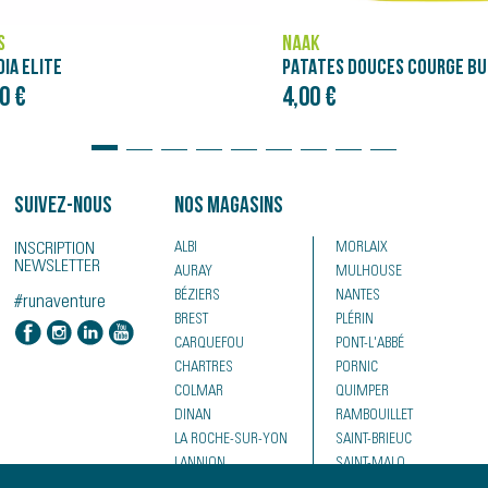
ASICS
PATATES DOUCES COURGE BUTTERNUT - PURÉE NÄAK ULTRA ENERGY™ (90G)
NOVABLAST 5
€
120,00 €
Suivez-nous
Nos magasins
INSCRIPTION
ALBI
MORLAIX
NEWSLETTER
AURAY
MULHOUSE
BÉZIERS
NANTES
#runaventure
BREST
PLÉRIN
CARQUEFOU
PONT-L'ABBÉ
CHARTRES
PORNIC
COLMAR
QUIMPER
DINAN
RAMBOUILLET
LA ROCHE-SUR-YON
SAINT-BRIEUC
LANNION
SAINT-MALO