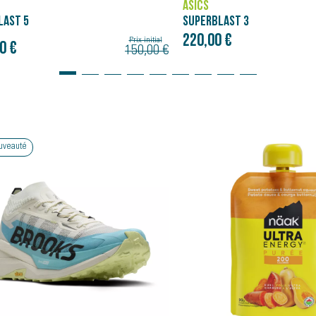
ASICS
BLAST 3
GEL-NIMBUS 27
0 €
160,00 €
Bon plan