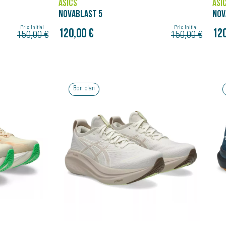
ASICS
ASI
NOVABLAST 5
NOV
Prix initial
Prix initial
120,00 €
120
150,00 €
150,00 €
Bon plan