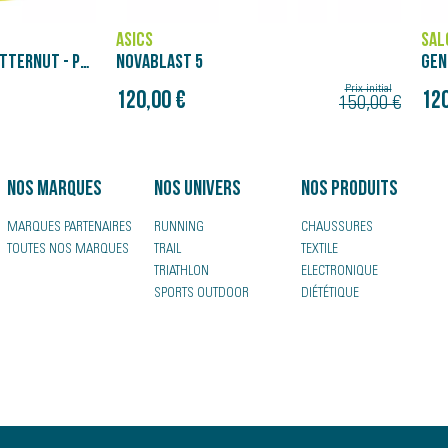
SALOMON
BRO
GENESIS
GLY
180
Prix initial
Prix initial
120,00 €
150,00 €
150,00 €
Nos marques
Nos univers
Nos produits
MARQUES PARTENAIRES
RUNNING
CHAUSSURES
TOUTES NOS MARQUES
TRAIL
TEXTILE
TRIATHLON
ELECTRONIQUE
SPORTS OUTDOOR
DIÉTÉTIQUE