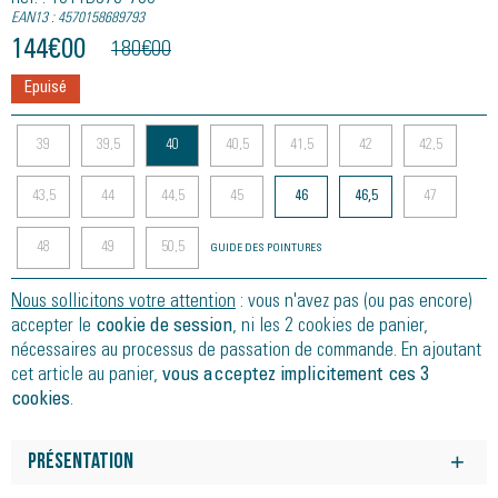
EAN13 : 4570158689793
144
€
00
180
€
00
Epuisé
39
39,5
40
40,5
41,5
42
42,5
43,5
44
44,5
45
46
46,5
47
48
49
50,5
GUIDE DES POINTURES
Nous sollicitons votre attention
: vous n'avez pas (ou pas encore)
accepter le
cookie de session
, ni les 2 cookies de panier,
nécessaires au processus de passation de commande. En ajoutant
cet article au panier,
vous acceptez implicitement ces 3
cookies
.
Présentation
La chaussure de trail TRABUCO MAX 4 associe protection