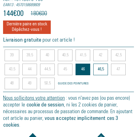
EAN13 : 4570158689809
144
€
00
180
€
00
Dernière paire en stock
Dépêchez-vous !
Livraison gratuite
pour cet article !
39
39,5
40
40,5
41,5
42
42,5
43,5
44
44,5
45
46
46,5
47
48
49
50,5
GUIDE DES POINTURES
Nous sollicitons votre attention
: vous n'avez pas (ou pas encore)
accepter le
cookie de session
, ni les 2 cookies de panier,
nécessaires au processus de passation de commande. En ajoutant
cet article au panier,
vous acceptez implicitement ces 3
cookies
.