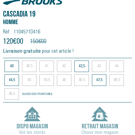
Cascadia 19
Homme
Réf. : 1104571D416
120
€
00
150
€
00
Livraison gratuite
pour cet article !
40
40,5
41
42
42,5
43
44
44,5
45
45,5
46
46,5
47,5
48,5
49,5
GUIDE DES POINTURES
DISPO MAGASIN
RETRAIT MAGASIN
Voir les stocks
Choisir mon magasin