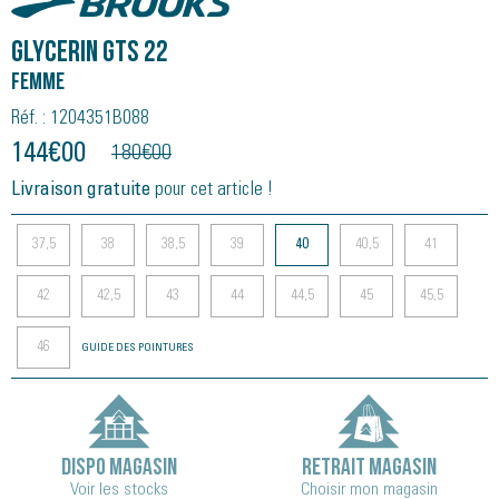
Glycerin GTS 22
Femme
Réf. : 1204351B088
144
€
00
180
€
00
Livraison gratuite
pour cet article !
37,5
38
38,5
39
40
40,5
41
42
42,5
43
44
44,5
45
45,5
46
GUIDE DES POINTURES
DISPO MAGASIN
RETRAIT MAGASIN
Voir les stocks
Choisir mon magasin