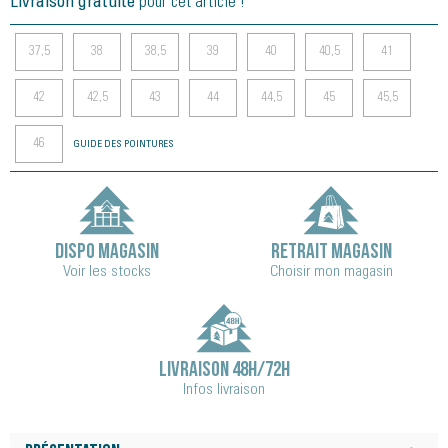
Livraison gratuite
pour cet article !
37,5
38
38,5
39
40
40,5
41
42
42,5
43
44
44,5
45
45,5
46
GUIDE DES POINTURES
DISPO MAGASIN
RETRAIT MAGASIN
Voir les stocks
Choisir mon magasin
LIVRAISON 48H/72H
Infos livraison