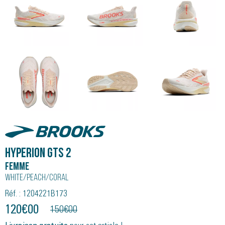
Brooks
HYPERION GTS 2
Femme
White/peach/coral
Réf. : 1204221B173
120
€
00
150
€
00