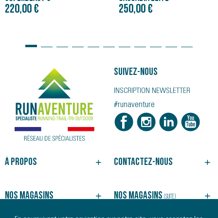
220,00 €
250,00 €
Suivez-nous
INSCRIPTION NEWSLETTER
#runaventure
À propos
Contactez-nous
NOTRE HISTOIRE
BESOIN D'UN CONSEIL ?
NOS MAGASINS
SUIVRE VOTRE COMMANDE
Nos magasins
Nos magasins
(suite)
NOS SERVICES
JOINDRE UN MAGASIN
CGV
REJOINDRE NOS ÉQUIPES
ALBI
MORLAIX