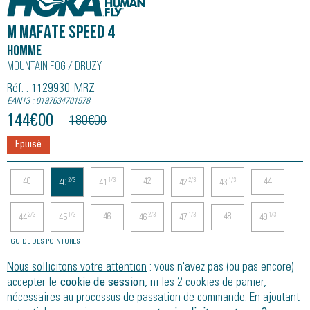
M MAFATE SPEED 4
Homme
Mountain Fog / Druzy
Réf. : 1129930-MRZ
EAN13 : 0197634701578
144
€
00
180
€
00
Epuisé
40
42
44
2/3
1/3
2/3
1/3
40
41
42
43
46
48
2/3
1/3
2/3
1/3
1/3
44
45
46
47
49
GUIDE DES POINTURES
Nous sollicitons votre attention
: vous n'avez pas (ou pas encore)
accepter le
cookie de session
, ni les 2 cookies de panier,
nécessaires au processus de passation de commande. En ajoutant