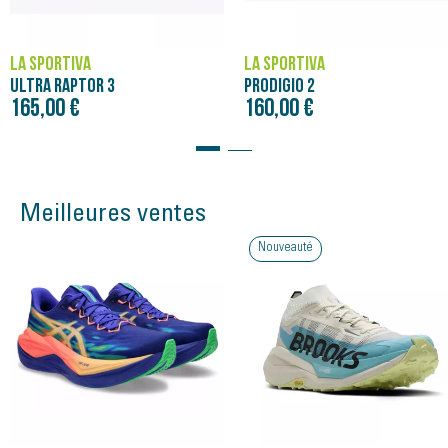
Coupe large
858
LA SPORTIVA
LA SPORTIVA
SANS PFAS
ULTRA RAPTOR 3
PRODIGIO 2
Oui
165,00 €
160,00 €
Végan
Oui
Technologie
FriXion® Rouge
Meilleures ventes
XFloW Endurance™
Convient aux végétaliens
Nouveauté
XFlow™
Semelle intérieure XFlow™ 5 mm
Fil de confort™