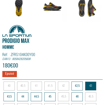
La Sportiva
Prodigio Max
Homme
Réf. : ZFRS104K00Y00
EAN13 : 8058428205608
180
€
00
Epuisé
40
40,5
41
41,5
42
42,5
43
43,5
44
44,5
45
45,5
46
46,5