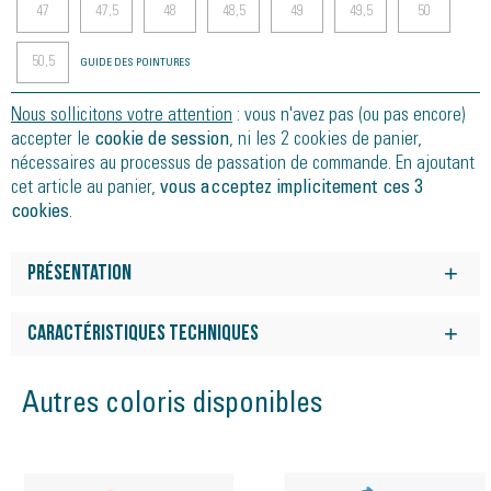
47
47,5
48
48,5
49
49,5
50
50,5
GUIDE DES POINTURES
Nous sollicitons votre attention
: vous n'avez pas (ou pas encore)
accepter le
cookie de session
, ni les 2 cookies de panier,
nécessaires au processus de passation de commande. En ajoutant
cet article au panier,
vous acceptez implicitement ces 3
cookies
.
Présentation
Chaussure de Mountain Running créée spécifiquement pour
les amateurs du monde de l'Ultra qui recherchent un maximum
Caractéristiques techniques
d'amortissement, du confort, ainsi qu'une protection et une
Semelle intérieure
stabilité pendant leurs sorties en montagne. Chaussure Idéale
XFlow 5 mm avec mousse superficielle en TPU 100 % recyclée
Autres coloris disponibles
pour affronter tous types de sentiers sur des distances
Semelle intermédiaire
moyennes et longues, jusqu'aux courses de trail les plus
XFlow ENDURANCE™
emblématiques et difficiles du monde, comme le Tor Des
Géants (330km), le Swiss Peak (360km), le Tahoe 200 (320km),
Seul