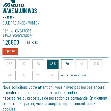
WAVE MUJIN WOS
Femme
Blue Radiance / White /
Réf. : J1GK247083
EAN13 : 5059882502374
128
€
00
160
€
00
Epuisé
36,5
37
38
38,5
39
40
40,5
41
42
42,5
43
GUIDE DES POINTURES
Nous sollicitons votre attention
: vous n'avez pas (ou pas encore)
accepter le
cookie de session
, ni les 2 cookies de panier,
nécessaires au processus de passation de commande. En ajoutant
cet article au panier,
vous acceptez implicitement ces 3
cookies
.