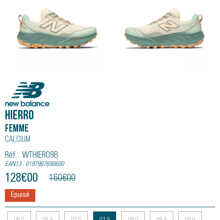
New Balance
HIERRO
Femme
Calcium
Réf. : WTHIERO9B
EAN13 : 0197967690600
128
€
00
160
€
00
Epuisé