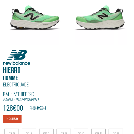
New Balance
HIERRO
Homme
Electric Jade
Réf. : MTHIERF9D
EAN13 : 0197967685941
128
€
00
160
€
00
Epuisé