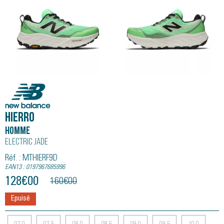
New Balance
HIERRO
Homme
Electric Jade
Réf. : MTHIERF9D
EAN13 : 0197967685996
128
€
00
160
€
00
Epuisé