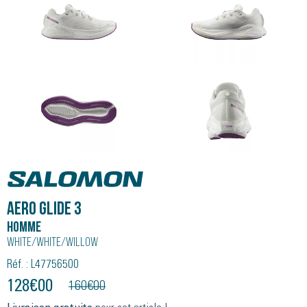
Salomon
AERO GLIDE 3
Homme
White/white/willow
Réf. : L47756500
128
€
00
160
€
00