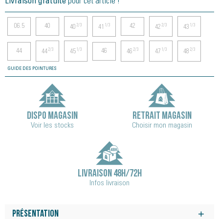
Livraison gratuite
pour cet article !
06.5
40
42
2/3
1/3
2/3
1/3
40
41
42
43
44
46
2/3
1/3
2/3
1/3
2/3
44
45
46
47
48
GUIDE DES POINTURES
DISPO MAGASIN
RETRAIT MAGASIN
Voir les stocks
Choisir mon magasin
LIVRAISON 48H/72H
Infos livraison
Présentation