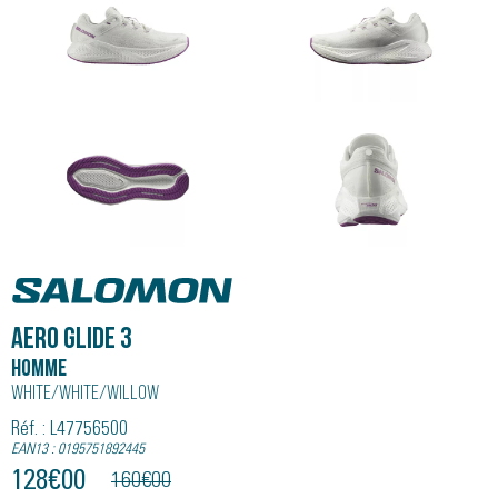
Salomon
AERO GLIDE 3
Homme
White/white/willow
Réf. : L47756500
EAN13 : 0195751892445
128
€
00
160
€
00