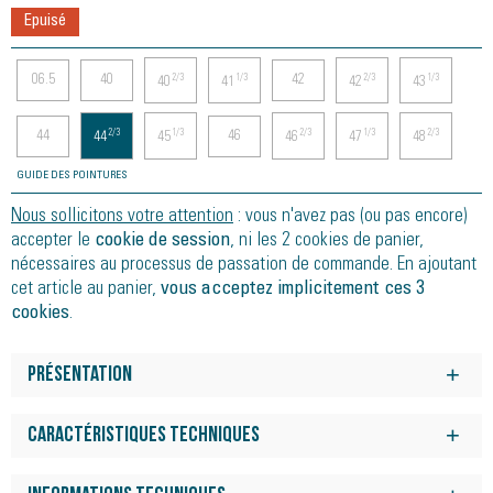
Epuisé
06.5
40
42
2/3
1/3
2/3
1/3
40
41
42
43
44
46
2/3
1/3
2/3
1/3
2/3
44
45
46
47
48
GUIDE DES POINTURES
Nous sollicitons votre attention
: vous n'avez pas (ou pas encore)
accepter le
cookie de session
, ni les 2 cookies de panier,
nécessaires au processus de passation de commande. En ajoutant
cet article au panier,
vous acceptez implicitement ces 3
cookies
.
Présentation
L'association du profil surélevé en mousse Energy Foam Evo et
de l'intercalaire avec technologie Decoupling assure des
Caractéristiques techniques
réceptions en douceur et une bonne absorption des chocs
Préparez-vous à courir en mode survitaminé, tout en fluidité et
pour un très haut niveau de confort sous le pied.