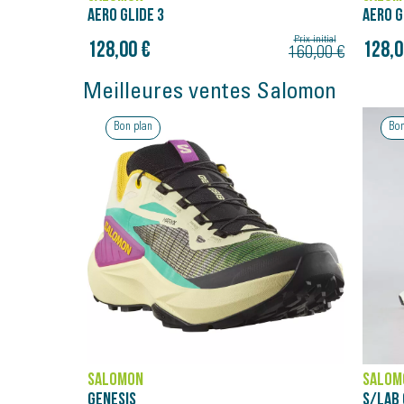
AERO GLIDE 3
AERO G
Prix initial
128,00 €
128,0
160,00 €
Meilleures ventes Salomon
Bon plan
Bon
SALOMON
SALOM
S/LAB GENESIS
GENES