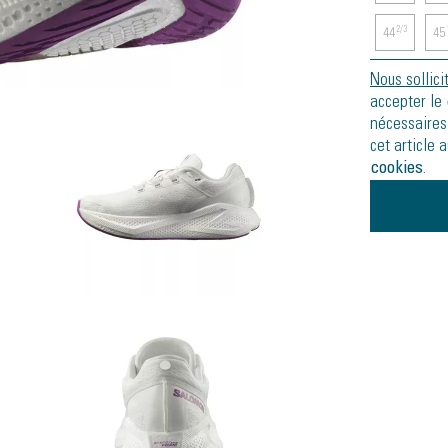
2/3
44
45
Nous sollici
accepter le
nécessaires
cet article 
cookies
.