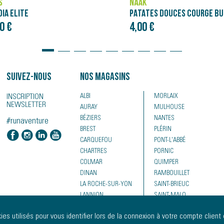
ASICS
PATATES DOUCES COURGE BUTTERNUT - PURÉE NÄAK ULTRA ENERGY™ (90G)
NOVABLAST 5
€
120,00 €
Suivez-nous
Nos magasins
INSCRIPTION
ALBI
MORLAIX
NEWSLETTER
AURAY
MULHOUSE
BÉZIERS
NANTES
#runaventure
BREST
PLÉRIN
CARQUEFOU
PONT-L'ABBÉ
CHARTRES
PORNIC
COLMAR
QUIMPER
DINAN
RAMBOUILLET
LA ROCHE-SUR-YON
SAINT-BRIEUC
LANNION
SAINT-MALO
LE MANS
SAINTES
es utilisés pour vous identifier lors de la connexion à votre compte client 
LORIENT
VALENCIENNES