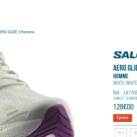
ERO GLIDE 3 Homme
Salomo
AERO GLI
Homme
White/whit
Réf. : L477
EAN13 : 01957
128
€
00
Epuisé
06.5
4