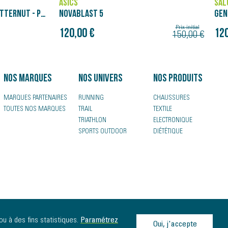
SALOMON
BRO
GENESIS
GLY
180
Prix initial
Prix initial
120,00 €
150,00 €
150,00 €
Nos marques
Nos univers
Nos produits
MARQUES PARTENAIRES
RUNNING
CHAUSSURES
TOUTES NOS MARQUES
TRAIL
TEXTILE
TRIATHLON
ELECTRONIQUE
SPORTS OUTDOOR
DIÉTÉTIQUE
ou à des fins statistiques.
Paramétrez
Oui, j'accepte