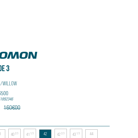
n
DE 3
e/willow
56500
51892346
160
€
00
0
42
44
2/3
1/3
2/3
1/3
40
41
42
43