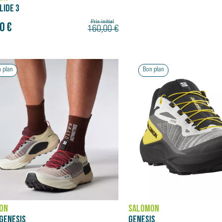
LIDE 3
Prix initial
0 €
160,00 €
 plan
Bon plan
ON
SALOMON
IS
GENESIS