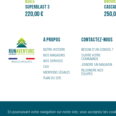
BROOKS
NÄAK
CASCADIA ELITE
250,00 €
4,00 
À propos
Contactez-nous
NOTRE HISTOIRE
BESOIN D'UN CONSEIL ?
NOS MAGASINS
SUIVRE VOTRE
COMMANDE
NOS SERVICES
JOINDRE UN MAGASIN
CGV
REJOINDRE NOS
MENTIONS LÉGALES
ÉQUIPES
PLAN DU SITE
En poursuivant votre navigation sur notre site, vous acceptez les cooki