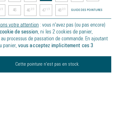
46
1/3
2/3
1/3
2/3
46
47
48
GUIDE DES POINTURES
tons votre attention
: vous n'avez pas (ou pas encore)
cookie de session
, ni les 2 cookies de panier,
 au processus de passation de commande. En ajoutant
au panier,
vous acceptez implicitement ces 3
Cette pointure n'est pas en stock.