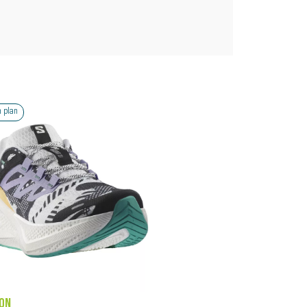
 plan
ON