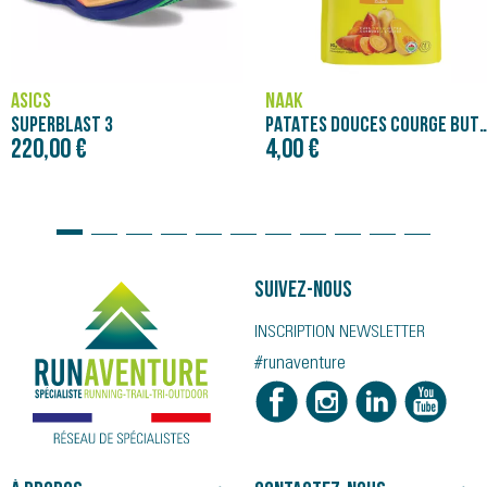
ASICS
NÄAK
SUPERBLAST 3
PATATES DOUCES COURGE BUTTERNUT - PURÉE NÄAK
220,00 €
4,00 €
Suivez-nous
INSCRIPTION NEWSLETTER
#runaventure