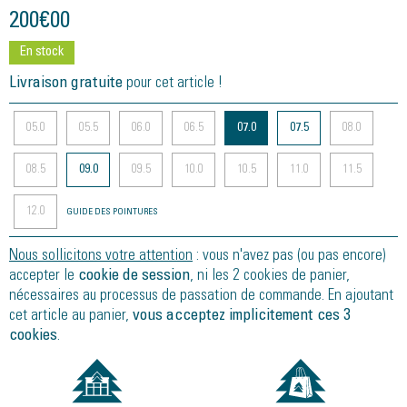
200
€
00
En stock
Livraison gratuite
pour cet article !
05.0
05.5
06.0
06.5
07.0
07.5
08.0
08.5
09.0
09.5
10.0
10.5
11.0
11.5
12.0
GUIDE DES POINTURES
Nous sollicitons votre attention
: vous n'avez pas (ou pas encore)
accepter le
cookie de session
, ni les 2 cookies de panier,
nécessaires au processus de passation de commande. En ajoutant
cet article au panier,
vous acceptez implicitement ces 3
cookies
.