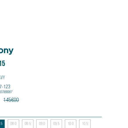
15
avy
67-123
20789087
145
€
00
.5
08.0
08.5
09.0
09.5
10.0
10.5