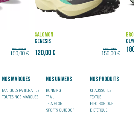
BROOKS
ASI
GLYCERIN 23
SUP
180,00 €
220
Prix initial
150,00 €
Nos marques
Nos univers
Nos produits
MARQUES PARTENAIRES
RUNNING
CHAUSSURES
TOUTES NOS MARQUES
TRAIL
TEXTILE
TRIATHLON
ELECTRONIQUE
SPORTS OUTDOOR
DIÉTÉTIQUE