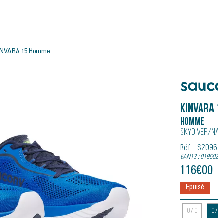
INVARA 15 Homme
Saucony
KINVARA 
Homme
Skydiver/n
Réf. : S209
EAN13 : 01950
116
€
00
Epuisé
07.0
07