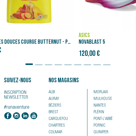
SALOMON
LAST 5
GENESIS
Prix initial
0 €
120,00 €
150,00 €
Suivez-nous
Nos magasins
INSCRIPTION
ALBI
MORLAIX
NEWSLETTER
AURAY
MULHOUSE
BÉZIERS
NANTES
#runaventure
BREST
PLÉRIN
CARQUEFOU
PONT-L'ABBÉ
CHARTRES
PORNIC
COLMAR
QUIMPER