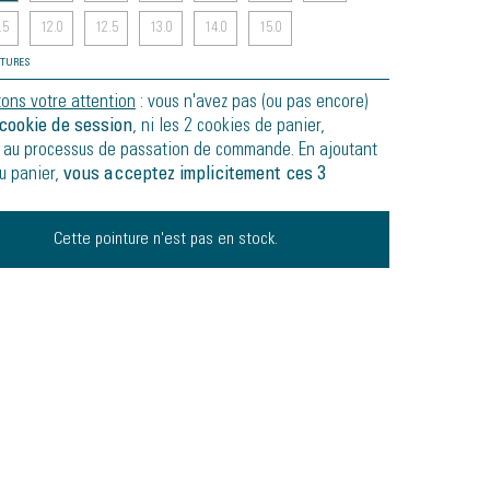
.5
12.0
12.5
13.0
14.0
15.0
NTURES
tons votre attention
: vous n'avez pas (ou pas encore)
cookie de session
, ni les 2 cookies de panier,
 au processus de passation de commande. En ajoutant
au panier,
vous acceptez implicitement ces 3
Cette pointure n'est pas en stock.