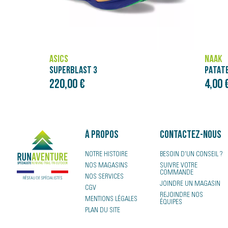
NÄAK
ASICS
PATATES DOUCES COURGE BUTTERNUT - PURÉE NÄAK ULTRA ENERGY™ (90G)
NOVAB
4,00 €
120,0
À propos
Contactez-nous
NOTRE HISTOIRE
BESOIN D'UN CONSEIL ?
NOS MAGASINS
SUIVRE VOTRE
COMMANDE
NOS SERVICES
JOINDRE UN MAGASIN
CGV
REJOINDRE NOS
MENTIONS LÉGALES
ÉQUIPES
PLAN DU SITE