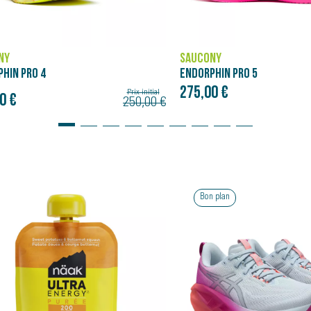
NY
SAUCONY
HIN PRO 5
HURRICANE 25
0 €
144,00 €
 plan
Bon plan