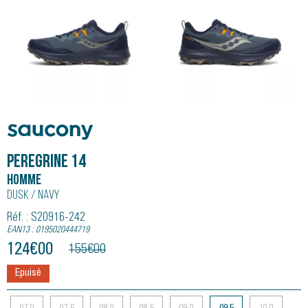
Saucony
Peregrine 14
Homme
Dusk / Navy
Réf. : S20916-242
EAN13 : 0195020444719
124
€
00
155
€
00
Epuisé