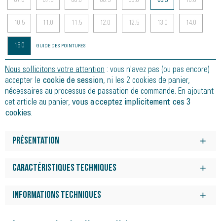
07.0
07.5
08.0
08.5
09.0
09.5
10.0
10.5
11.0
11.5
12.0
12.5
13.0
14.0
15.0
GUIDE DES POINTURES
Nous sollicitons votre attention
: vous n'avez pas (ou pas encore)
accepter le
cookie de session
, ni les 2 cookies de panier,
nécessaires au processus de passation de commande. En ajoutant
cet article au panier,
vous acceptez implicitement ces 3
cookies
.
Présentation
? L'amorti PWRRUN vous offre du dynamsime pour vos sorties
quotidiennes
Caractéristiques techniques
? La construction du mesh protège des débris extérieur et
Spécialiste tout-terrain en qui vous avez confiance sur tous
apporte une meilleure durabilitée
les terrains
Informations techniques
? La conception asymétrique des crampons de 5 mm offre une
adhérence extrême sur tout type de terrains
Poids :
267 g