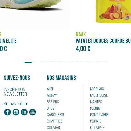
ASICS
PATATES DOUCES COURGE BUTTERNUT - PURÉE NÄAK ULTRA ENERGY™ (90G)
NOVABLAST 5
€
120,00 €
Suivez-nous
Nos magasins
INSCRIPTION
ALBI
MORLAIX
NEWSLETTER
AURAY
MULHOUSE
BÉZIERS
NANTES
#runaventure
BREST
PLÉRIN
CARQUEFOU
PONT-L'ABBÉ
CHARTRES
PORNIC
COLMAR
QUIMPER