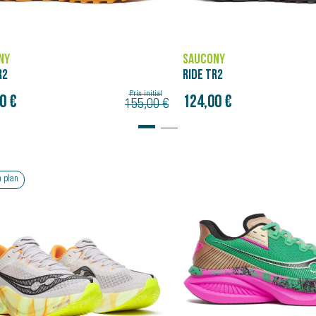
NY
SAUCONY
R2
RIDE TR2
Prix initial
0 €
124,00 €
155,00 €