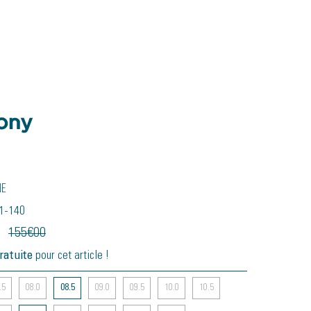
ne
51-140
155
€
00
ratuite
pour cet article !
.5
08.0
08.5
09.0
09.5
10.0
10.5