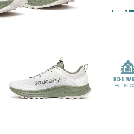
11.0
11
GUIDE DES POI
DISPO MAG
Voir les s