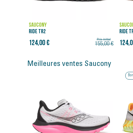
SAUCONY
SAUCO
RIDE TR2
RIDE T
Prix initial
Prix initial
124,00 €
124,0
155,00 €
155,00 €
Meilleures ventes Saucony
Bon plan