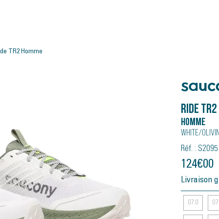
ide TR2 Homme
Saucony
Ride TR2
Homme
White/olivi
Réf. : S209
124
€
00
Livraison g
07.0
07