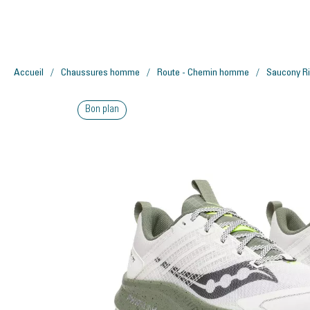
Accueil
Chaussures homme
Route - Chemin homme
Saucony R
Bon plan