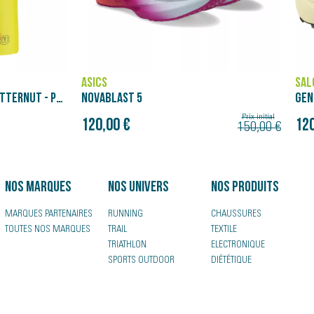
SALOMON
BRO
GENESIS
GLY
180
Prix initial
Prix initial
120,00 €
150,00 €
150,00 €
Nos marques
Nos univers
Nos produits
MARQUES PARTENAIRES
RUNNING
CHAUSSURES
TOUTES NOS MARQUES
TRAIL
TEXTILE
TRIATHLON
ELECTRONIQUE
SPORTS OUTDOOR
DIÉTÉTIQUE