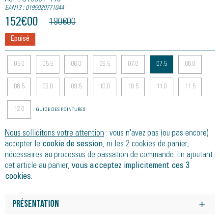
EAN13 : 0195020771044
152
€
00
190
€
00
Epuisé
05.0
05.5
06.0
06.5
07.0
07.5
08.0
08.5
09.0
09.5
10.0
10.5
11.0
11.5
12.0
GUIDE DES POINTURES
Nous sollicitons votre attention
: vous n'avez pas (ou pas encore)
accepter le
cookie de session
, ni les 2 cookies de panier,
nécessaires au processus de passation de commande. En ajoutant
cet article au panier,
vous acceptez implicitement ces 3
cookies
.
Présentation
?