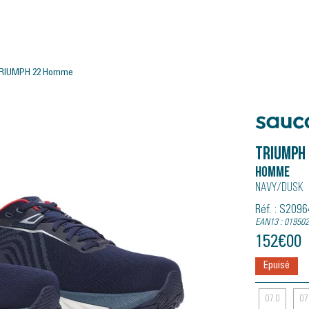
TRIUMPH 22 Homme
Saucony
TRIUMPH
Homme
Navy/dusk
Réf. : S209
EAN13 : 01950
152
€
00
Epuisé
07.0
07