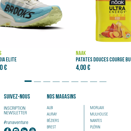
ASICS
PATATES DOUCES COURGE BUTTERNUT - PURÉE NÄAK ULTRA ENERGY™ (90G)
NOVABLAST 5
€
120,00 €
Suivez-nous
Nos magasins
INSCRIPTION
ALBI
MORLAIX
NEWSLETTER
AURAY
MULHOUSE
BÉZIERS
NANTES
#runaventure
BREST
PLÉRIN