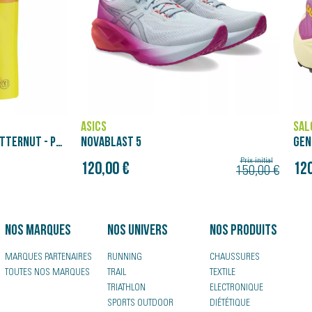
SALOMON
BRO
GENESIS
GLY
180
Prix initial
Prix initial
120,00 €
150,00 €
150,00 €
Nos marques
Nos univers
Nos produits
MARQUES PARTENAIRES
RUNNING
CHAUSSURES
TOUTES NOS MARQUES
TRAIL
TEXTILE
TRIATHLON
ELECTRONIQUE
SPORTS OUTDOOR
DIÉTÉTIQUE