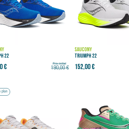
NY
SAUCONY
PH 22
TRIUMPH 22
Prix initial
0 €
152,00 €
190,00 €