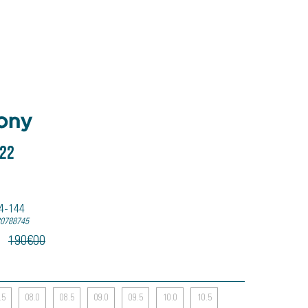
 22
64-144
20788745
190
€
00
.5
08.0
08.5
09.0
09.5
10.0
10.5