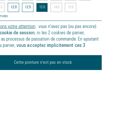
.5
12.0
12.5
13.0
14.0
15.0
NTURES
tons votre attention
: vous n'avez pas (ou pas encore)
cookie de session
, ni les 2 cookies de panier,
 au processus de passation de commande. En ajoutant
au panier,
vous acceptez implicitement ces 3
Cette pointure n'est pas en stock.