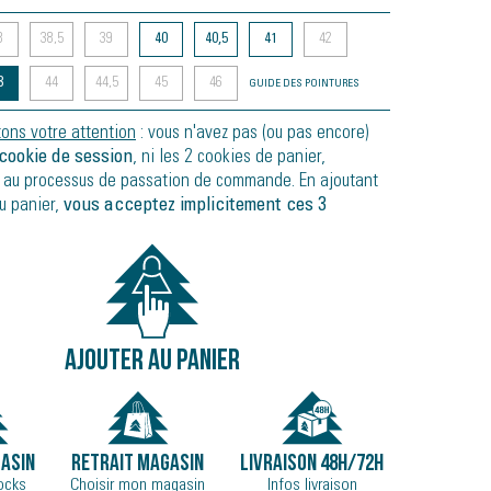
8
38,5
39
40
40,5
41
42
3
44
44,5
45
46
GUIDE DES POINTURES
tons votre attention
: vous n'avez pas (ou pas encore)
cookie de session
, ni les 2 cookies de panier,
 au processus de passation de commande. En ajoutant
au panier,
vous acceptez implicitement ces 3
AJOUTER AU PANIER
ASIN
RETRAIT MAGASIN
LIVRAISON 48H/72H
tocks
Choisir mon magasin
Infos livraison