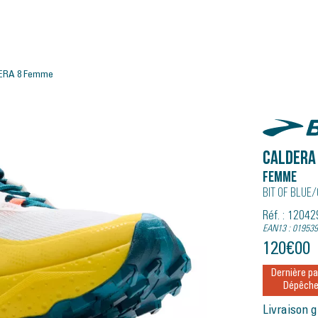
ERA 8 Femme
Brooks
CALDERA
Femme
Bit Of Blue
Réf. : 1204
EAN13 : 01953
120
€
00
Dernière pa
Dépêche
Livraison g