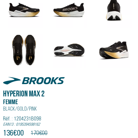
Brooks
HYPERION MAX 2
Femme
Black/gold/pink
Réf. : 1204231B098
EAN13 : 0195394598162
136
€
00
170
€
00