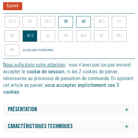
Epuisé
37,5
38
38,5
39
40
40,5
41
42
42,5
43
44
44,5
45
45,5
46
GUIDE DES POINTURES
Nous sollicitons votre attention
: vous n'avez pas (ou pas encore)
accepter le
cookie de session
, ni les 2 cookies de panier,
nécessaires au processus de passation de commande. En ajoutant
cet article au panier,
vous acceptez implicitement ces 3
cookies
.
Présentation
Rapidité
Conception protectrice
Caractéristiques techniques
Transitions assistées
Rapides et protectrices pour des entraînements à grande