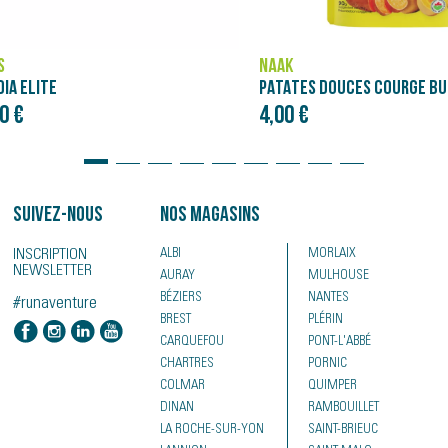
S
NÄAK
IA ELITE
0 €
4,00 €
Suivez-nous
Nos magasins
INSCRIPTION
ALBI
MORLAIX
NEWSLETTER
AURAY
MULHOUSE
BÉZIERS
NANTES
#runaventure
BREST
PLÉRIN
CARQUEFOU
PONT-L'ABBÉ
CHARTRES
PORNIC
COLMAR
QUIMPER
DINAN
RAMBOUILLET
LA ROCHE-SUR-YON
SAINT-BRIEUC