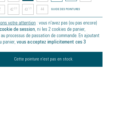
2
44
2/3
1/3
42
43
GUIDE DES POINTURES
tons votre attention
: vous n'avez pas (ou pas encore)
cookie de session
, ni les 2 cookies de panier,
 au processus de passation de commande. En ajoutant
au panier,
vous acceptez implicitement ces 3
Cette pointure n'est pas en stock.