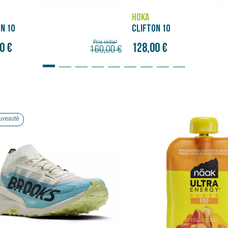
HOKA
 10
CLIFTON 10
Prix initial
 €
128,00 €
160,00 €
uveauté