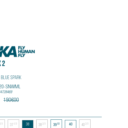
 2
 Blue Spark
5120-SNWML
34728469
190
€
00
38
40
2/3
1/3
2/3
1/3
2/3
37
38
39
40