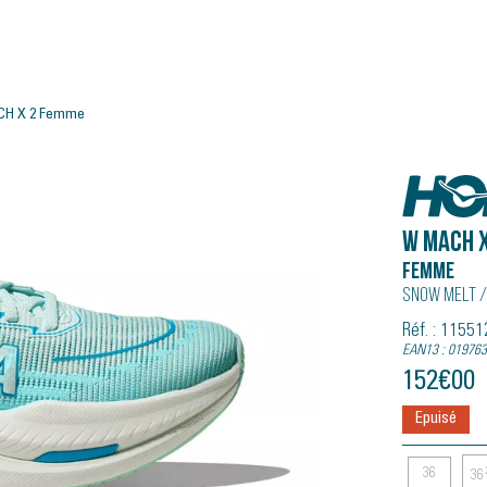
CH X 2 Femme
Hoka
W MACH X
Femme
Snow Melt /
Réf. : 115
EAN13 : 01976
152
€
00
Epuisé
36
36