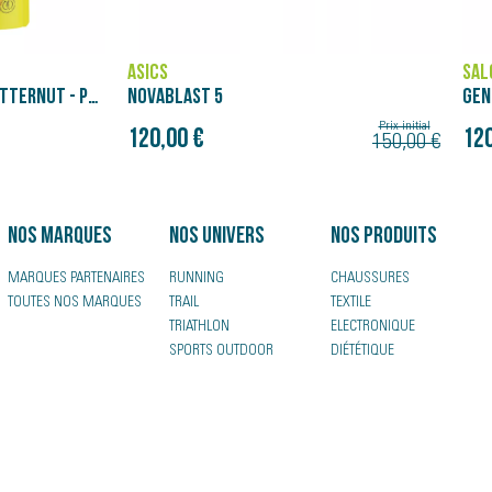
ASICS
SAL
PATATES DOUCES COURGE BUTTERNUT - PURÉE NÄAK ULTRA ENERGY™ (90G)
NOVABLAST 5
GEN
Prix initial
120,00 €
120
150,00 €
Nos marques
Nos univers
Nos produits
MARQUES PARTENAIRES
RUNNING
CHAUSSURES
TOUTES NOS MARQUES
TRAIL
TEXTILE
TRIATHLON
ELECTRONIQUE
SPORTS OUTDOOR
DIÉTÉTIQUE