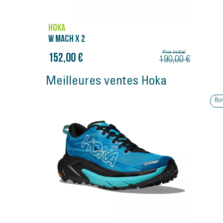
HOKA
W MACH X 2
Prix initial
152,00 €
190,00 €
Meilleures ventes Hoka
Bon p