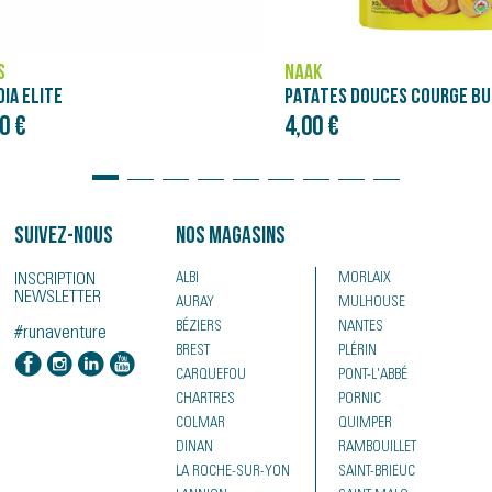
NÄAK
PATATES DOUCES COURGE BUTTERNUT - PURÉE NÄAK ULTRA ENERGY™ (90G)
4,00 €
Suivez-nous
Nos magasins
INSCRIPTION
ALBI
MORLAIX
NEWSLETTER
AURAY
MULHOUSE
BÉZIERS
NANTES
#runaventure
BREST
PLÉRIN
CARQUEFOU
PONT-L'ABBÉ
CHARTRES
PORNIC
COLMAR
QUIMPER
DINAN
RAMBOUILLET
LA ROCHE-SUR-YON
SAINT-BRIEUC