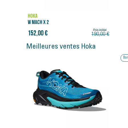
HOKA
W MACH X 2
Prix initial
152,00 €
190,00 €
Meilleures ventes Hoka
Bon plan