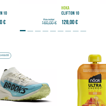
HOKA
HOKA
CLIFTON 10
M BONDI 
Prix initial
Prix initial
128,00 €
144,00
160,00 €
160,00 €