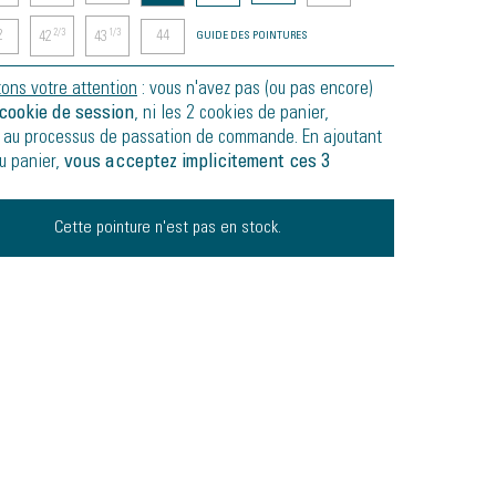
2
44
2/3
1/3
42
43
GUIDE DES POINTURES
tons votre attention
: vous n'avez pas (ou pas encore)
cookie de session
, ni les 2 cookies de panier,
 au processus de passation de commande. En ajoutant
au panier,
vous acceptez implicitement ces 3
Cette pointure n'est pas en stock.