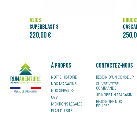
SICS
BROOKS
UPERBLAST 3
CASCADIA ELITE
220,00 €
250,00 €
À propos
Contactez-nous
NOTRE HISTOIRE
BESOIN D'UN CONSEIL ?
NOS MAGASINS
SUIVRE VOTRE
COMMANDE
NOS SERVICES
JOINDRE UN MAGASIN
CGV
REJOINDRE NOS
MENTIONS LÉGALES
ÉQUIPES
PLAN DU SITE