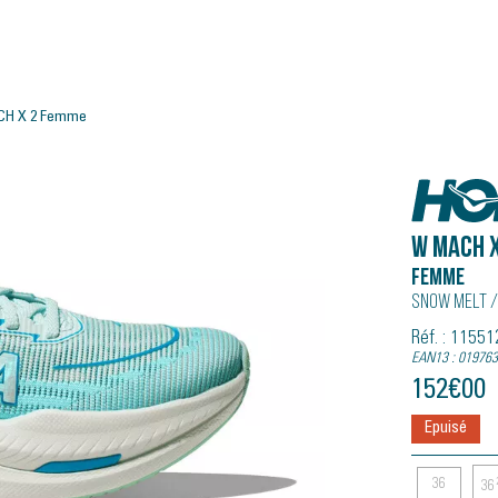
CH X 2 Femme
Hoka
W MACH X
Femme
Snow Melt /
Réf. : 115
EAN13 : 01976
152
€
00
Epuisé
36
36