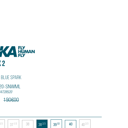
 2
 Blue Spark
5120-SNWML
34728520
190
€
00
38
40
2/3
1/3
2/3
1/3
2/3
37
38
39
40