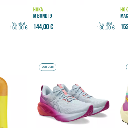
HOKA
9
MACH X 3
Prix initial
 €
152,00 €
180,00 €
Bon plan
Bon plan