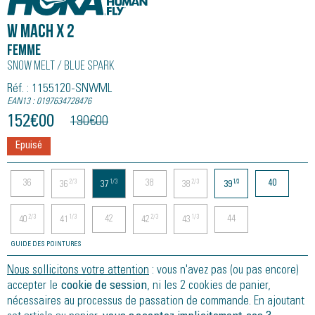
W MACH X 2
Femme
Snow Melt / Blue Spark
Réf. : 1155120-SNWML
EAN13 : 0197634728476
152
€
00
190
€
00
Epuisé
36
38
40
2/3
1/3
2/3
1/3
36
37
38
39
42
44
2/3
1/3
2/3
1/3
40
41
42
43
GUIDE DES POINTURES
Nous sollicitons votre attention
: vous n'avez pas (ou pas encore)
accepter le
cookie de session
, ni les 2 cookies de panier,
nécessaires au processus de passation de commande. En ajoutant