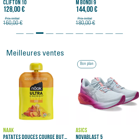
CLIFTON 10
M BONDI 9
128,00 €
144,00 €
Prix initial
Prix initial
160,00 €
180,00 €
Meilleures ventes
Bon plan
NÄAK
ASICS
PATATES DOUCES COURGE BUTTERNUT - PURÉE NÄAK ULTRA ENERGY™ (90G)
NOVABLAST 5