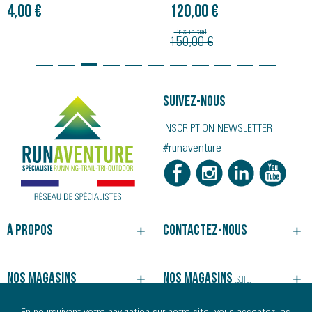
4,00 €
120,00 €
Prix initial
150,00 €
Suivez-nous
INSCRIPTION NEWSLETTER
#runaventure
À propos
Contactez-nous
NOTRE HISTOIRE
BESOIN D'UN CONSEIL ?
NOS MAGASINS
SUIVRE VOTRE COMMANDE
Nos magasins
Nos magasins
(suite)
NOS SERVICES
JOINDRE UN MAGASIN
CGV
REJOINDRE NOS ÉQUIPES
ALBI
MORLAIX