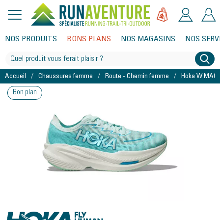
NOS PRODUITS
BONS PLANS
NOS MAGASINS
NOS SERV
Accueil
Chaussures femme
Route - Chemin femme
Hoka W MACH
Bon plan
Hoka