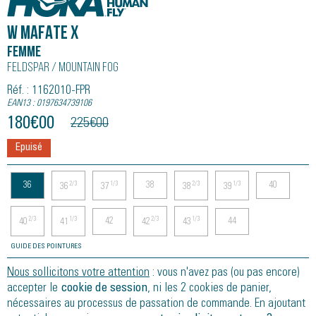
W MAFATE X
Femme
Feldspar / Mountain Fog
Réf. : 1162010-FPR
EAN13 : 0197634739106
180
€
00
225
€
00
Epuisé
36
38
40
2/3
1/3
2/3
1/3
36
37
38
39
42
44
2/3
1/3
2/3
1/3
40
41
42
43
GUIDE DES POINTURES
Nous sollicitons votre attention
: vous n'avez pas (ou pas encore)
accepter le
cookie de session
, ni les 2 cookies de panier,
nécessaires au processus de passation de commande. En ajoutant