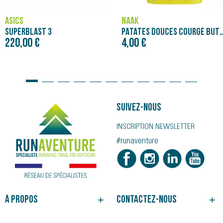
ASICS
NÄAK
SUPERBLAST 3
PATATES DOUCES COURGE BUTTERNUT - PURÉE NÄAK
220,00 €
4,00 €
Suivez-nous
INSCRIPTION NEWSLETTER
#runaventure
À propos
Contactez-nous
NOTRE HISTOIRE
BESOIN D'UN CONSEIL ?