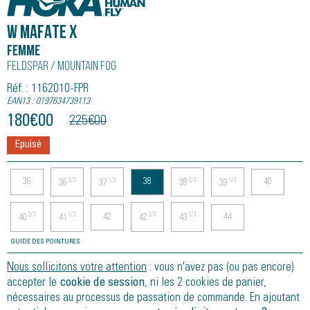
W MAFATE X
Femme
Feldspar / Mountain Fog
Réf. : 1162010-FPR
EAN13 : 0197634739113
180
€
00
225
€
00
Epuisé
36
38
40
2/3
1/3
2/3
1/3
36
37
38
39
42
44
2/3
1/3
2/3
1/3
40
41
42
43
GUIDE DES POINTURES
Nous sollicitons votre attention
: vous n'avez pas (ou pas encore)
accepter le
cookie de session
, ni les 2 cookies de panier,
nécessaires au processus de passation de commande. En ajoutant