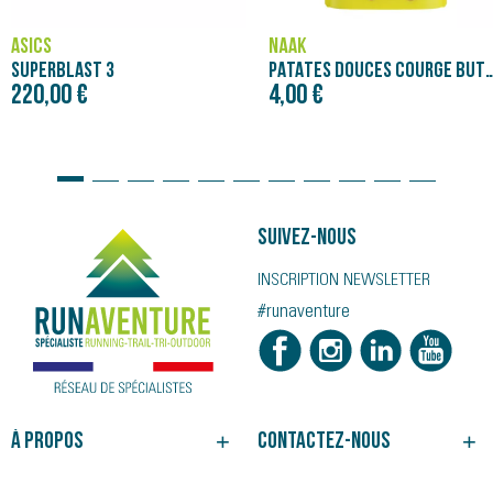
ASICS
NÄAK
SUPERBLAST 3
PATATES DOUCES COURGE BUTTERNUT - PURÉE NÄAK
220,00 €
4,00 €
Suivez-nous
INSCRIPTION NEWSLETTER
#runaventure
À propos
Contactez-nous
NOTRE HISTOIRE
BESOIN D'UN CONSEIL ?