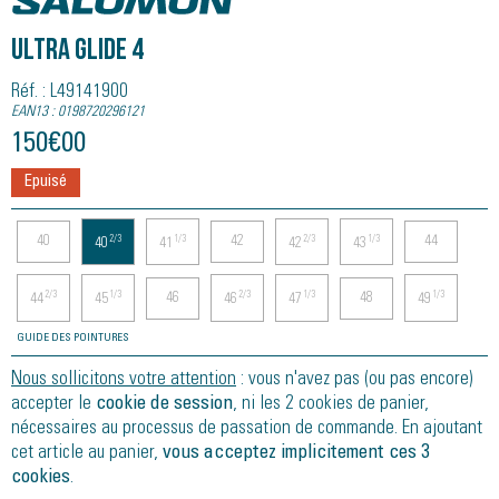
ULTRA GLIDE 4
Réf. : L49141900
EAN13 : 0198720296121
150
€
00
Epuisé
40
42
44
2/3
1/3
2/3
1/3
40
41
42
43
46
48
2/3
1/3
2/3
1/3
1/3
44
45
46
47
49
GUIDE DES POINTURES
Nous sollicitons votre attention
: vous n'avez pas (ou pas encore)
accepter le
cookie de session
, ni les 2 cookies de panier,
nécessaires au processus de passation de commande. En ajoutant
cet article au panier,
vous acceptez implicitement ces 3
cookies
.